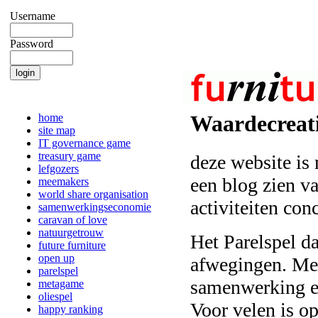
Username
Password
home
Waardecreati
site map
IT governance game
treasury game
deze website is
lefgozers
een blog zien va
meemakers
world share organisation
activiteiten con
samenwerkingseconomie
caravan of love
natuurgetrouw
Het Parelspel d
future furniture
open up
afwegingen. Me
parelspel
samenwerking en
metagame
oliespel
Voor velen is op
happy ranking