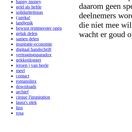
happy money
daarom geen spe
geld als liefde
solidariteitspas
deelnemers word
(:ureka!
die niet mee wi
landjepik
bewust rentmeester open
wacht er goud op
geluk delen
samen delen
inspiratie-economie
digitaal handschrift
vertragingsparadox
gekkenlogger
jeroen j van beele
meel
contact
romanslinx
downloads
archief
cirque l'inspiration
laura's plek
linx
rosa