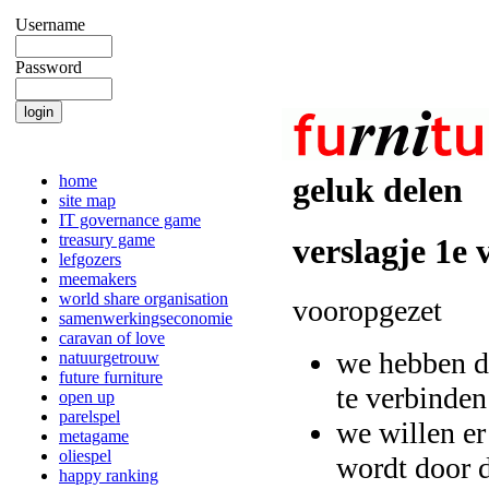
Username
Password
home
geluk delen
site map
IT governance game
treasury game
verslagje 1e 
lefgozers
meemakers
world share organisation
vooropgezet
samenwerkingseconomie
caravan of love
we hebben d
natuurgetrouw
future furniture
te verbinden
open up
parelspel
we willen er
metagame
oliespel
wordt door d
happy ranking