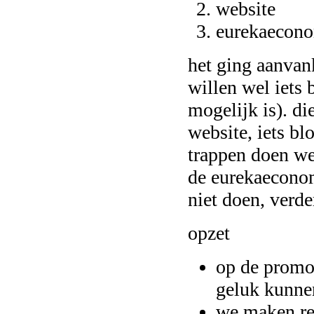
website
eurekaecon
het ging aanvan
willen wel iets 
mogelijk is). di
website, iets bl
trappen doen we
de eurekaeconom
niet doen, verd
opzet
op de promot
geluk kunne
we maken re