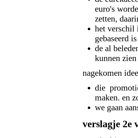
euro's word
zetten, daari
het verschil
gebaseerd is
de al belede
kunnen zien 
nagekomen ide
die promotie
maken. en z
we gaan aan
verslagje 2e 