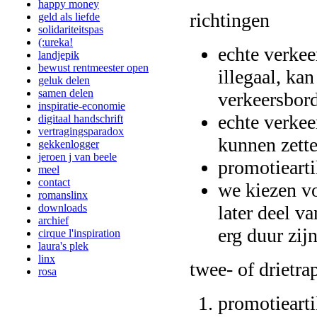
happy money
richtingen
geld als liefde
solidariteitspas
(:ureka!
echte verkee
landjepik
bewust rentmeester open
illegaal, ka
geluk delen
samen delen
verkeersbord
inspiratie-economie
echte verke
digitaal handschrift
vertragingsparadox
kunnen zett
gekkenlogger
jeroen j van beele
promotieart
meel
contact
we kiezen vo
romanslinx
later deel v
downloads
archief
erg duur zijn
cirque l'inspiration
laura's plek
linx
twee- of drietra
rosa
promotiearti